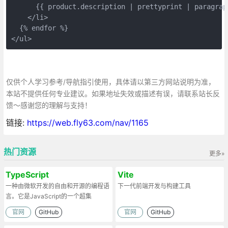
      {{ product.description | prettyprint | paragraph
    </li>

  {% endfor %}

</ul>
仅供个人学习参考/导航指引使用，具体请以第三方网站说明为准，
本站不提供任何专业建议。如果地址失效或描述有误，请联系站长反
馈～感谢您的理解与支持！
链接:
https://web.fly63.com/nav/1165
热门资源
更多»
TypeScript
Vite
一种由微软开发的自由和开源的编程语
下一代前端开发与构建工具
言。它是JavaScript的一个超集
官网
GitHub
官网
GitHub