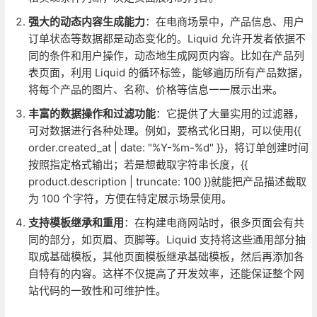
强大的动态内容生成能力
：在电商场景中，产品信息、用户
订单状态等数据都是动态变化的。Liquid 允许开发者依据不
同的条件和用户操作，动态地生成网页内容。比如在产品列
表页面，利用 Liquid 的循环标签，能够遍历所有产品数据，
将每个产品的图片、名称、价格等信息一一展示出来。
丰富的数据操作和过滤功能
：它提供了大量实用的过滤器，
可对数据进行各种处理。例如，要格式化日期，可以使用{{
order.created_at | date: "%Y-%m-%d" }}，将订单创建时间
按照指定格式输出；若是想截取字符串长度，{{
product.description | truncate: 100 }}就能把产品描述截取
为 100 个字符，方便在特定展示场景使用。
支持模板继承和重用
：在构建电商网站时，很多页面会有共
同的部分，如页眉、页脚等。Liquid 支持将这些通用部分抽
取成基础模板，其他页面模板继承基础模板，然后再添加各
自特有的内容。这样不仅提高了开发效率，还能保证整个网
站代码的一致性和可维护性。