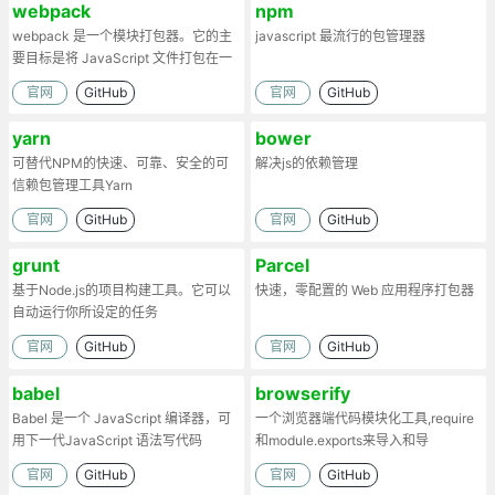
webpack
npm
webpack 是一个模块打包器。它的主
javascript 最流行的包管理器
要目标是将 JavaScript 文件打包在一
起
官网
GitHub
官网
GitHub
yarn
bower
可替代NPM的快速、可靠、安全的可
解决js的依赖管理
信赖包管理工具Yarn
官网
GitHub
官网
GitHub
grunt
Parcel
基于Node.js的项目构建工具。它可以
快速，零配置的 Web 应用程序打包器
自动运行你所设定的任务
官网
GitHub
官网
GitHub
babel
browserify
Babel 是一个 JavaScript 编译器，可
一个浏览器端代码模块化工具,require
用下一代JavaScript 语法写代码
和module.exports来导入和导
出.Browserify的原理：部署时处理代
官网
GitHub
官网
GitHub
码依赖，将模块打包为一个文件。