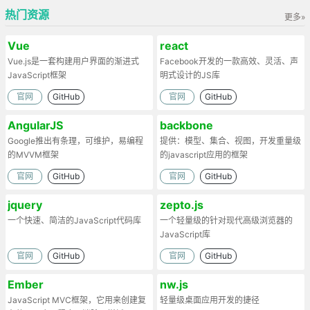
热门资源
更多»
Vue
react
Vue.js是一套构建用户界面的渐进式
Facebook开发的一款高效、灵活、声
JavaScript框架
明式设计的JS库
官网
GitHub
官网
GitHub
AngularJS
backbone
Google推出有条理，可维护，易编程
提供：模型、集合、视图，开发重量级
的MVVM框架
的javascript应用的框架
官网
GitHub
官网
GitHub
jquery
zepto.js
一个快速、简洁的JavaScript代码库
一个轻量级的针对现代高级浏览器的
JavaScript库
官网
GitHub
官网
GitHub
Ember
nw.js
JavaScript MVC框架，它用来创建复
轻量级桌面应用开发的捷径