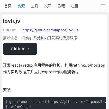
首页
资源
工具
文章
教程
栏目
lovli.js
GitHub:
https://github.com/flipace/lovli.js
描述信息:
让你在几分钟内开发实时应用程序
GitHub
开发react+redux应用程序的样板，利用rethinkdb/horizon
作为实现数据库并且用express作为服务器 。
安装
$ git clone --depth=1 https://github.com/flipace/lovli
$ cd lovli.js
