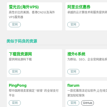
萤光云(海外VPS)
阿里云优惠券
高性价比的美国、香港CN2以及海外
卓越的云计算技术和服务提供
VPS服务器
官网
官网
类似于码良的资源
下载我资源网
搜外6系统
提供网站源码下载
为群站、SEO、企业官网建站
官网
官网
PingPong
flarum
帮中国跨境卖家搞定 “收钱” 的全球支付
一款优雅简洁论坛软件,让在线
平台
更加轻松愉快
官网
官网
GitHub