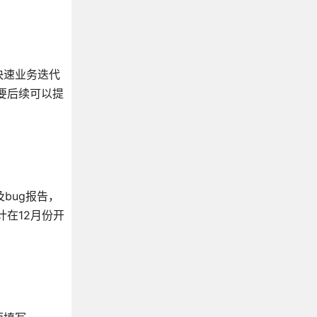
快速业务迭代
要后续可以提
bug报告，
在12月份开