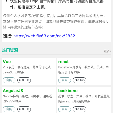
快速构建与 Dojo 自带的部件库具有相同功能的自定义部
件，包括自定义主题。
仅供个人学习参考/导航指引使用，具体请以第三方网站说明为准，
本站不提供任何专业建议。如果地址失效或描述有误，请联系站长反
馈～感谢您的理解与支持！
链接:
https://web.fly63.com/nav/2832
热门资源
更多»
Vue
react
Vue.js是一套构建用户界面的渐进式
Facebook开发的一款高效、灵活、声
JavaScript框架
明式设计的JS库
官网
GitHub
官网
GitHub
AngularJS
backbone
Google推出有条理，可维护，易编程
提供：模型、集合、视图，开发重量级
的MVVM框架
的javascript应用的框架
官网
GitHub
官网
GitHub