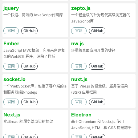
jquery
zepto.js
一个快速、简洁的JavaScript代码库
一个轻量级的针对现代高级浏览器的
JavaScript库
官网
GitHub
官网
GitHub
Ember
nw.js
JavaScript MVC框架，它用来创建复
轻量级桌面应用开发的捷径
杂的Web应用程序，消除了样板
官网
GitHub
官网
GitHub
socket.io
nuxt.js
一个WebSocket库，包括了客户端的js
基于 Vue.js 的轻量级、服务端渲染
和服务器端的nodejs
(SSR) 应用框架
官网
GitHub
官网
GitHub
Next.js
Electron
实现react的服务端渲染的框架
基于Chromium 和 Node.js, 使用
JavaScript, HTML 和 CSS 构建跨平
台的桌面应用
官网
GitHub
官网
GitHub