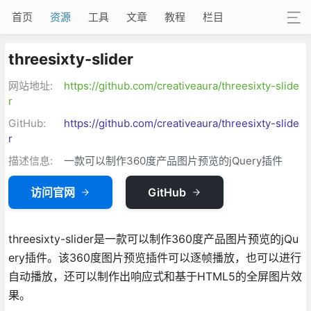
首页
资源
工具
文章
教程
栏目
threesixty-slider
网站地址:
https://github.com/creativeaura/threesixty-slide
r
GitHub:
https://github.com/creativeaura/threesixty-slide
r
描述信息:
一款可以制作360度产品图片预览的jQuery插件
访问官网
GitHub
threesixty-slider是一款可以制作360度产品图片预览的jQu
ery插件。该360度图片预览插件可以逐帧播放，也可以进行
自动播放，还可以制作出响应式和基于HTML5的全屏图片效
果。