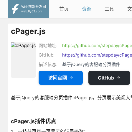
Web前端开发网
首页
资源
工具
文
web.fly63.com
cPager.js
网站地址:
https://github.com/stepday/cPage
GitHub:
https://github.com/stepday/cPage
描述信息:
基于jQuery的客服端分页插件
访问官网
GitHub
基于jQuery的客服端分页插件cPager.js，分页展示美
cPager.js插件优点
1、支持分页每一页显示的记录条数；