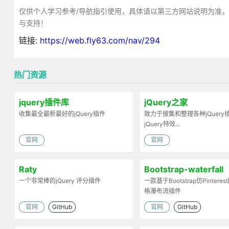
仅供个人学习参考/导航指引使用，具体请以第三方网站说明为准
与支持！
链接:
https://web.fly63.com/nav/294
热门资源
jquery插件库
jQuery之家
收集最全最新最好的jQuery插件
致力于搜集和整理各种jQuery
jQuery特效...
官网
官网
Raty
Bootstrap-waterfall
一个非常棒的jQuery 评分插件
一款基于Bootstrap仿Pintere
格瀑布流插件
官网
GitHub
官网
GitHub