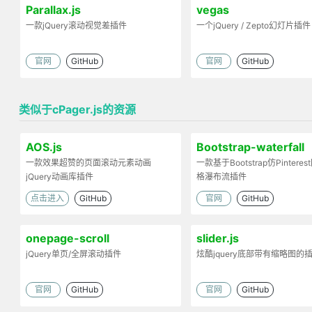
Parallax.js
vegas
一款jQuery滚动视觉差插件
一个jQuery / Zepto幻灯片插件
官网
GitHub
官网
GitHub
类似于cPager.js的资源
AOS.js
Bootstrap-waterfall
一款效果超赞的页面滚动元素动画
一款基于Bootstrap仿Pintere
jQuery动画库插件
格瀑布流插件
点击进入
GitHub
官网
GitHub
onepage-scroll
slider.js
jQuery单页/全屏滚动插件
炫酷jquery底部带有缩略图的
官网
GitHub
官网
GitHub