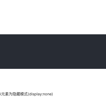
隐藏模式(display:none)