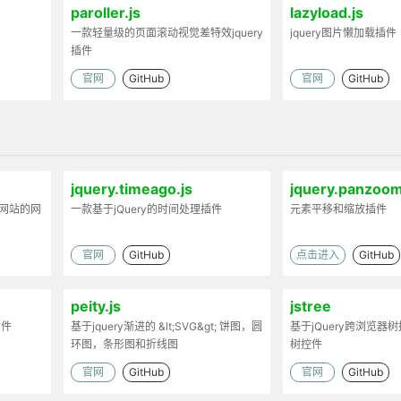
paroller.js
lazyload.js
一款轻量级的页面滚动视觉差特效jquery
jquery图片懒加载插件
插件
官网
GitHub
官网
GitHub
jquery.timeago.js
jquery.panzoo
st网站的网
一款基于jQuery的时间处理插件
元素平移和缩放插件
官网
GitHub
点击进入
GitHub
peity.js
jstree
插件
基于jquery渐进的 &lt;SVG&gt; 饼图，圆
基于jQuery跨浏览器
环图，条形图和折线图
树控件
官网
GitHub
官网
GitHub