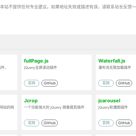
，本站不提供任何专业建议。如果地址失效或描述有误，请联系站长反馈
fullPage.js
Waterfall.js
插件，
jQuery全屏滚动插件
瀑布流无限加载插件
官网
GitHub
官网
GitHub
Jcrop
jcarousel
st网站的网
一个功能强大的 jQuery 图像裁剪插件
jQuery轮播图插件
官网
GitHub
官网
GitHub