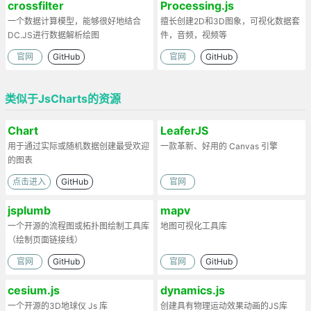
crossfilter
Processing.js
一个数据计算模型，能够很好地结合
擅长创建2D和3D图象，可视化数据套
DC.JS进行数据解析绘图
件，音频，视频等
官网
GitHub
官网
GitHub
类似于JsCharts的资源
Chart
LeaferJS
用于通过实际或随机数据创建最受欢迎
一款革新、好用的 Canvas 引擎
的图表
点击进入
GitHub
官网
jsplumb
mapv
一个开源的流程图或拓扑图绘制工具库
地图可视化工具库
（绘制页面链接线）
官网
GitHub
官网
GitHub
cesium.js
dynamics.js
一个开源的3D地球仪 Js 库
创建具有物理运动效果动画的JS库