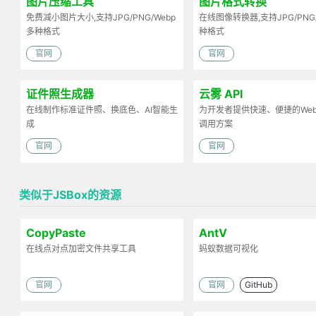
图片压缩工具
图片格式转换
免费减小图片大小,支持JPG/PNG/Webp
在线图像转换器,支持JPG/PNG
多种格式
种格式
官网
官网
证件照生成器
云雾 API
在线制作标准证件照、换底色、AI智能生
为开发者提供快速、便捷的Web 
成
调用方案
官网
官网
类似于JSBox的资源
CopyPaste
AntV
在线点对点加密文件共享工具
蚂蚁数据可视化
官网
官网
GitHub