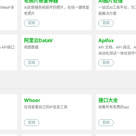
老照片修复神器
AI图片处理
/WebP多
AI还原褪色和损坏的照片，在线一键修复
一站式AI工具平台，
老照片
能解决方案
官网
官网
阿里云DataV
Apifox
API接口
地图数据
API 文档、API 调试、AP
自动化测试一体化协作
官网
官网
Whoer
接口大全
在线查看自己的IP信息工具
收集所有免费的api
官网
官网