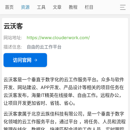
首页
资源
工具
文章
教程
栏目
云沃客
网站地址:
https://www.clouderwork.com/
描述信息:
自由的云工作平台
访问官网
云沃客是一个垂直于数字化的云工作服务平台。众多与软件
开发、网站建设、APP开发、产品设计等相关的项目任务在
云沃客发布，海量IT精英在线接单、自由工作。远程办公，
让项目开发更加省时、省钱、省心。
云沃客隶属于北京云族佳科技有限公司，是一个垂直于数字
化领域的云工作服务平台，通过平台 ，将任务、人员和流程
管理在线化、数据化，快速匹配合适的工作人员，实时跟踪