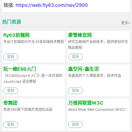
链接:
https://web.fly63.com/nav/2900
热门资源
更多»
fly63前端网
廖雪峰官网
专业IT前端知识平台,分享前端技术教程
研究互联网产品和技术，提供原创中文
精品教程
官网
官网
阮一峰ES6入门
鑫空间-鑫生活
《ECMAScript 6 入门》是一本开源的
张鑫旭的个人博客首页，技术作品
JavaScript 语言教程
官网
官网
奇舞团
万维网联盟W3C
奇虎360旗下前端开发团队出品
World Wide Web Consortium (W3C)
官网
官网