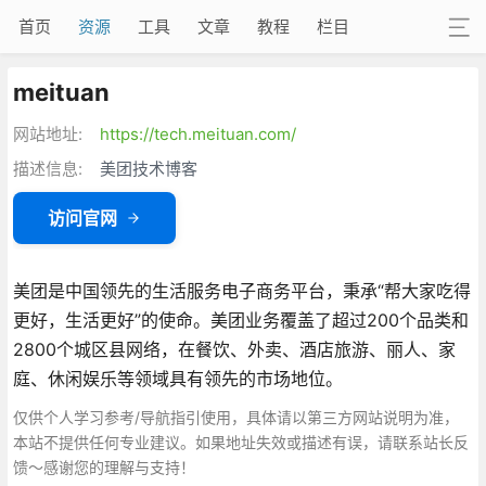
首页
资源
工具
文章
教程
栏目
meituan
网站地址:
https://tech.meituan.com/
描述信息:
美团技术博客
访问官网
美团是中国领先的生活服务电子商务平台，秉承“帮大家吃得
更好，生活更好”的使命。美团业务覆盖了超过200个品类和
2800个城区县网络，在餐饮、外卖、酒店旅游、丽人、家
庭、休闲娱乐等领域具有领先的市场地位。
仅供个人学习参考/导航指引使用，具体请以第三方网站说明为准，
本站不提供任何专业建议。如果地址失效或描述有误，请联系站长反
馈～感谢您的理解与支持！