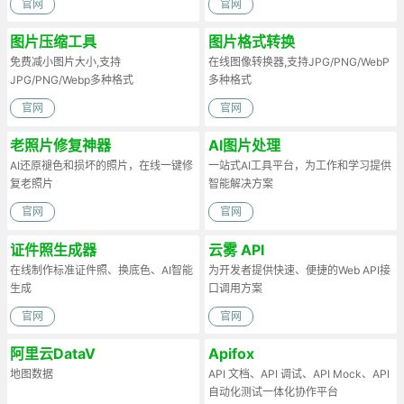
官网
官网
图片压缩工具
图片格式转换
免费减小图片大小,支持
在线图像转换器,支持JPG/PNG/WebP
JPG/PNG/Webp多种格式
多种格式
官网
官网
老照片修复神器
AI图片处理
AI还原褪色和损坏的照片，在线一键修
一站式AI工具平台，为工作和学习提供
复老照片
智能解决方案
官网
官网
证件照生成器
云雾 API
在线制作标准证件照、换底色、AI智能
为开发者提供快速、便捷的Web API接
生成
口调用方案
官网
官网
阿里云DataV
Apifox
地图数据
API 文档、API 调试、API Mock、API
自动化测试一体化协作平台