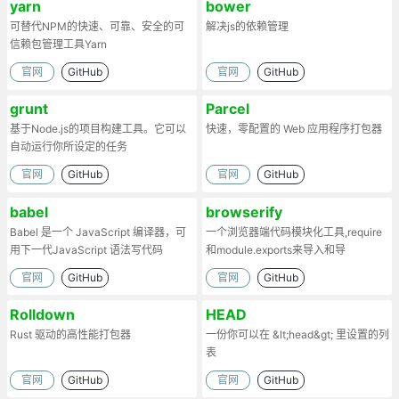
yarn
bower
可替代NPM的快速、可靠、安全的可
解决js的依赖管理
信赖包管理工具Yarn
官网
GitHub
官网
GitHub
grunt
Parcel
基于Node.js的项目构建工具。它可以
快速，零配置的 Web 应用程序打包器
自动运行你所设定的任务
官网
GitHub
官网
GitHub
babel
browserify
Babel 是一个 JavaScript 编译器，可
一个浏览器端代码模块化工具,require
用下一代JavaScript 语法写代码
和module.exports来导入和导
出.Browserify的原理：部署时处理代
官网
GitHub
官网
GitHub
码依赖，将模块打包为一个文件。
Rolldown
HEAD
Rust 驱动的高性能打包器
一份你可以在 &lt;head&gt; 里设置的列
表
官网
GitHub
官网
GitHub