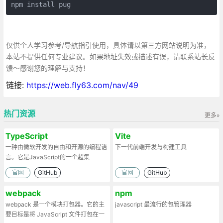
npm install pug
仅供个人学习参考/导航指引使用，具体请以第三方网站说明为准，
本站不提供任何专业建议。如果地址失效或描述有误，请联系站长反
馈～感谢您的理解与支持！
链接:
https://web.fly63.com/nav/49
热门资源
更多»
TypeScript
Vite
一种由微软开发的自由和开源的编程语
下一代前端开发与构建工具
言。它是JavaScript的一个超集
官网
GitHub
官网
GitHub
webpack
npm
webpack 是一个模块打包器。它的主
javascript 最流行的包管理器
要目标是将 JavaScript 文件打包在一