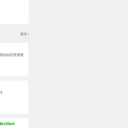
更多»
发原始码的免费素
材
lection