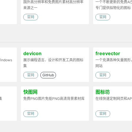
国外高分辨率和免费图片素材高分辨率
一个不断更新的免费AI
来源之一
专门提供拟物化的图标
官网
官网
devicon
freevector
dows
展示编程语言、设计和开发工具的图标
一个充满各种矢量图形
集
网站
官网
GitHub
官网
快图网
图标坊
集
免费PNG图片免抠PNG高清背景素材库
在线快速定制网页和AP
官网
官网