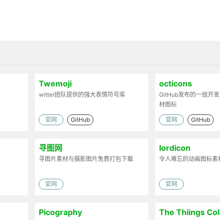
Twemoji
octicons
witter团队提供的强大表情符号库
GitHub发布的一组开
材图标
官网
GitHub
官网
GitHub
寻图网
lordicon
寻图片素材与摄影图片免费打包下载
令人难忘的动画图标素
官网
官网
Picography
The Thiings Col