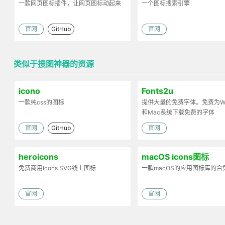
一款网页图标插件，让网页图标动起来
一个图标搜索引擎
官网
GitHub
官网
类似于搜图神器的资源
icono
Fonts2u
一款纯css的图标
提供大量的免费字体。免费为Win
和Mac系统下载免费的字体
官网
GitHub
官网
heroicons
macOS icons图标
免费商用Icons SVG线上图标
一款macOS的应用图标库的合
官网
官网