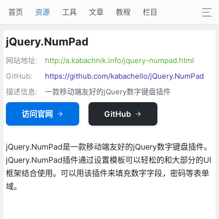
首页
资源
工具
文章
教程
栏目
jQuery.NumPad
网站地址:
http://a.kabachnik.info/jquery-numpad.html
GitHub:
https://github.com/kabachello/jQuery.NumPad
描述信息:
一款移动端友好的jQuery数字键盘插件
访问官网
GitHub
jQuery.NumPad是一款移动端友好的jQuery数字键盘插件。
jQuery.NumPad插件通过设置模板可以轻松的和大部分的UI
框架结合使用。可以用该插件来填充数字字段，密码等表单
域。