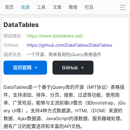
首页
资源
工具
文章
教程
栏目
DataTables
网站地址:
https://www.datatables.net/
GitHub:
https://github.com/DataTables/DataTables
描述信息:
一个开源、简单易用的jQuery表格插件
访问官网
GitHub
DataTables是一个基于jQuery库的开源（MIT协议）表格插
件，支持添加、排序、分页、搜索、过滤等功能，使用简
单、广受欢迎，能够与主流前端UI整合（如bootstrap、jQu
ery UI等）。支持4种方式数据源，HTML（DOM）来源的
数据、Ajax数据源、JavaScript的源数据、服务器端处理。
拥有广泛的配置选项和丰富的API文档。