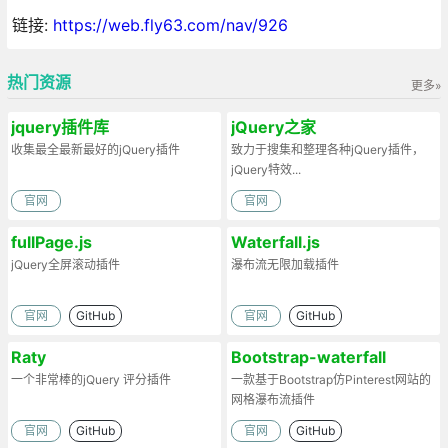
链接:
https://web.fly63.com/nav/926
热门资源
更多»
jquery插件库
jQuery之家
收集最全最新最好的jQuery插件
致力于搜集和整理各种jQuery插件，
jQuery特效...
官网
官网
fullPage.js
Waterfall.js
jQuery全屏滚动插件
瀑布流无限加载插件
官网
GitHub
官网
GitHub
Raty
Bootstrap-waterfall
一个非常棒的jQuery 评分插件
一款基于Bootstrap仿Pinterest网站的
网格瀑布流插件
官网
GitHub
官网
GitHub