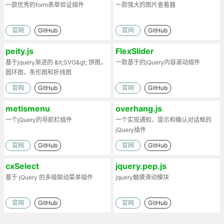
一款优秀的form表单验证插件
一款强大的图片查看器
官网
GitHub
官网
GitHub
peity.js
FlexSlider
基于jquery渐进的 &lt;SVG&gt; 饼图，
一款基于的jQuery内容滚动插件
圆环图，条形图和折线图
官网
GitHub
官网
GitHub
metismenu
overhang.js
一个jQuery的导航栏插件
一个实现通知，提示和确认对话框的
jQuery插件
官网
GitHub
官网
GitHub
cxSelect
jquery.pep.js
基于 jQuery 的多级联动菜单插件
jquery触摸滑动模块
官网
GitHub
官网
GitHub