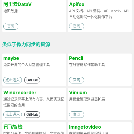
阿里云DataV
Apifox
地图数据
API 文档、API 调试、API Mock、API
自动化测试一体化协作平台
官网
官网
类似于微力同步的资源
maybe
Pencil
免费开源的个人财富管理工具
在线智能写作辅助工具
点击进入
GitHub
官网
Windrecorder
Vimium
通过记录屏幕上所有内容、从而实现记
用键盘管理浏览器扩展
忆搜索的应用
点击进入
GitHub
官网
讯飞智检
Imagetovideo
智能AI写作、文档纠错校对、文本图像
在线图片转视频编辑工具