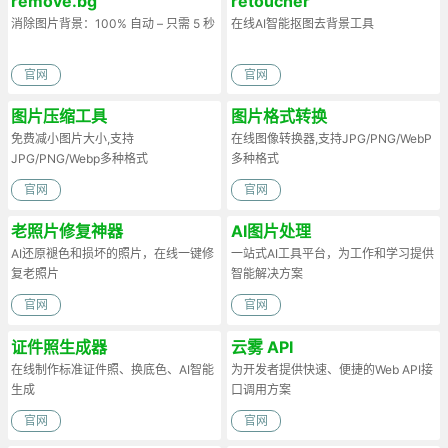
remove.bg
retoucher
消除图片背景：100% 自动 – 只需 5 秒
在线AI智能抠图去背景工具
官网
官网
图片压缩工具
图片格式转换
免费减小图片大小,支持
在线图像转换器,支持JPG/PNG/WebP
JPG/PNG/Webp多种格式
多种格式
官网
官网
老照片修复神器
AI图片处理
AI还原褪色和损坏的照片，在线一键修
一站式AI工具平台，为工作和学习提供
复老照片
智能解决方案
官网
官网
证件照生成器
云雾 API
在线制作标准证件照、换底色、AI智能
为开发者提供快速、便捷的Web API接
生成
口调用方案
官网
官网