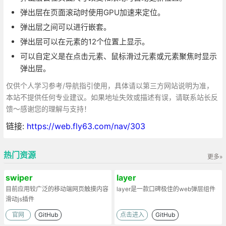
弹出层在页面滚动时使用GPU加速来定位。
弹出层之间可以进行嵌套。
弹出层可以在元素的12个位置上显示。
可以自定义是在点击元素、鼠标滑过元素或元素聚焦时显示
弹出层。
仅供个人学习参考/导航指引使用，具体请以第三方网站说明为准，
本站不提供任何专业建议。如果地址失效或描述有误，请联系站长反
馈～感谢您的理解与支持！
链接:
https://web.fly63.com/nav/303
热门资源
更多»
swiper
layer
目前应用较广泛的移动端网页触摸内容
layer是一款口碑极佳的web弹层组件
滑动js插件
官网
GitHub
点击进入
GitHub