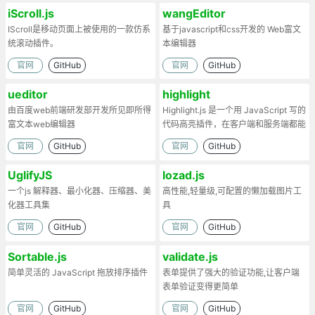
iScroll.js
wangEditor
IScroll是移动页面上被使用的一款仿系
基于javascript和css开发的 Web富文
统滚动插件。
本编辑器
官网
GitHub
官网
GitHub
ueditor
highlight
由百度web前端研发部开发所见即所得
Highlight.js 是一个用 JavaScript 写的
富文本web编辑器
代码高亮插件，在客户端和服务端都能
工作。
官网
GitHub
官网
GitHub
UglifyJS
lozad.js
一个js 解释器、最小化器、压缩器、美
高性能,轻量级,可配置的懒加载图片工
化器工具集
具
官网
GitHub
官网
GitHub
Sortable.js
validate.js
简单灵活的 JavaScript 拖放排序插件
表单提供了强大的验证功能,让客户端
表单验证变得更简单
官网
GitHub
官网
GitHub