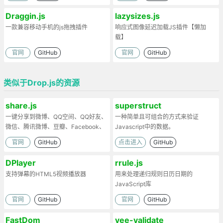
Draggin.js
lazysizes.js
一款兼容移动手机的js拖拽插件
响应式图像延迟加载JS插件【懒加
载】
官网
GitHub
官网
GitHub
类似于Drop.js的资源
share.js
superstruct
一键分享到微博、QQ空间、QQ好友、
一种简单且可组合的方式来验证
微信、腾讯微博、豆瓣、Facebook、
Javascript中的数据。
Twitter、Linkedin、Google+、点点
官网
GitHub
点击进入
GitHub
等
DPlayer
rrule.js
支持弹幕的HTML5视频播放器
用来处理递归规则日历日期的
JavaScript库
官网
GitHub
官网
GitHub
FastDom
vee-validate