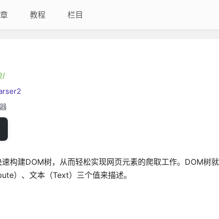
章
教程
栏目
2/
arser2
析器
具，可快速构建DOM树，从而轻松实现网页元素的爬取工作。DOM树
bute）、文本（Text）三个值来描述。