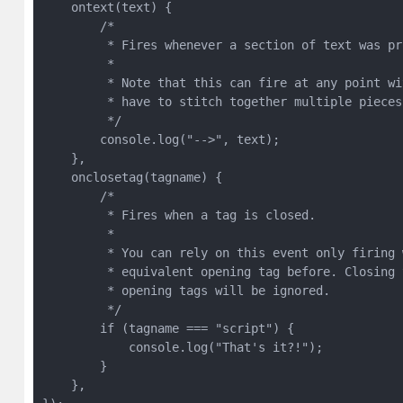
    ontext(text) {
        /*
         * Fires whenever a section of text was pr
         *
         * Note that this can fire at any point wi
         * have to stitch together multiple pieces
         */
        console.log("-->", text);
    },
    onclosetag(tagname) {
        /*
         * Fires when a tag is closed.
         *
         * You can rely on this event only firing 
         * equivalent opening tag before. Closing 
         * opening tags will be ignored.
         */
        if (tagname === "script") {
            console.log("That's it?!");
        }
    },