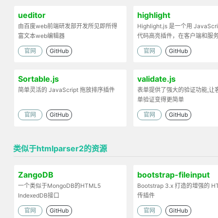
ueditor
highlight
由百度web前端研发部开发所见即所得
Highlight.js 是一个用 JavaScr
富文本web编辑器
代码高亮插件，在客户端和服
工作。
官网
GitHub
官网
GitHub
Sortable.js
validate.js
简单灵活的 JavaScript 拖放排序插件
表单提供了强大的验证功能,让
单验证变得更简单
官网
GitHub
官网
GitHub
类似于htmlparser2的资源
ZangoDB
bootstrap-fileinput
一个类似于MongoDB的HTML5
Bootstrap 3.x 打造的增强的 H
IndexedDB接口
传插件
官网
GitHub
官网
GitHub