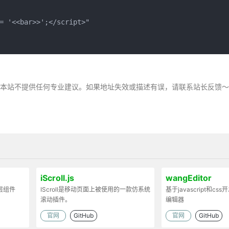
= '<<bar>>';</script>"
，本站不提供任何专业建议。如果地址失效或描述有误，请联系站长反馈
iScroll.js
wangEditor
弹层组件
IScroll是移动页面上被使用的一款仿系统
基于javascript和cs
滚动插件。
编辑器
官网
GitHub
官网
GitHub