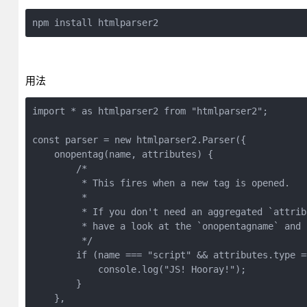
npm install htmlparser2
用法
import * as htmlparser2 from "htmlparser2";
const parser = new htmlparser2.Parser({
    onopentag(name, attributes) {
        /*
         * This fires when a new tag is opened.
         *
         * If you don't need an aggregated `attrib
         * have a look at the `onopentagname` and 
         */
        if (name === "script" && attributes.type =
            console.log("JS! Hooray!");
        }
    },