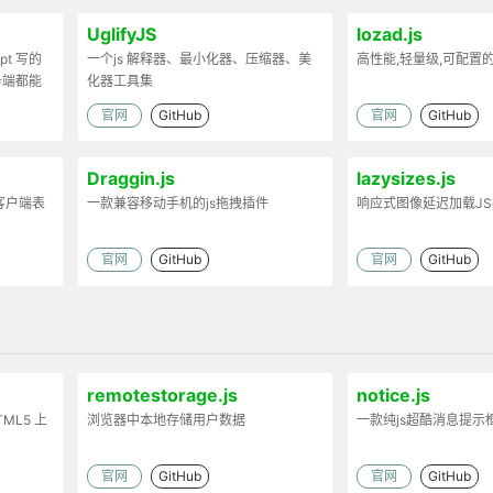
UglifyJS
lozad.js
ipt 写的
一个js 解释器、最小化器、压缩器、美
高性能,轻量级,可配置
务端都能
化器工具集
官网
GitHub
官网
GitHub
Draggin.js
lazysizes.js
客户端表
一款兼容移动手机的js拖拽插件
响应式图像延迟加载J
官网
GitHub
官网
GitHub
remotestorage.js
notice.js
TML5 上
浏览器中本地存储用户数据
一款纯js超酷消息提示
官网
GitHub
官网
GitHub