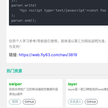
});
parser.write(
    "Xyz <script type='text/javascript'>const foo 
);
parser.end();
仅供个人学习参考/导航指引使用，具体请以第三方网站说明为准
与支持！
链接:
https://web.fly63.com/nav/3819
热门资源
swiper
layer
目前应用较广泛的移动端网页触摸内容
layer是一款口碑极佳的web
滑动js插件
官网
GitHub
点击进入
GitHub