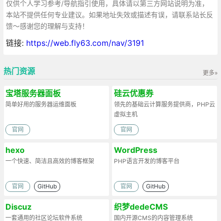
仅供个人学习参考/导航指引使用，具体请以第三方网站说明为准，
本站不提供任何专业建议。如果地址失效或描述有误，请联系站长反
馈～感谢您的理解与支持！
链接:
https://web.fly63.com/nav/3191
热门资源
更多»
宝塔服务器面板
硅云优惠券
简单好用的服务器运维面板
领先的基础云计算服务提供商，PHP云
虚拟主机
官网
官网
hexo
WordPress
一个快速、简洁且高效的博客框架
PHP语言开发的博客平台
官网
GitHub
官网
GitHub
Discuz
织梦dedeCMS
一套通用的社区论坛软件系统
国内开源CMS的内容管理系统