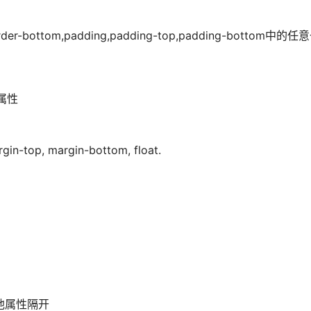
der-bottom,padding,padding-top,padding-bottom中
此属性
n-top, margin-bottom, float.
他属性隔开