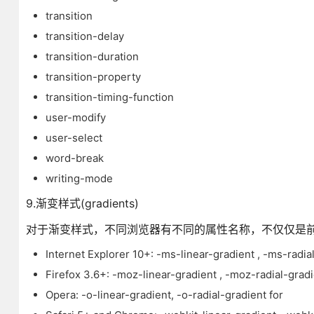
transition
transition-delay
transition-duration
transition-property
transition-timing-function
user-modify
user-select
word-break
writing-mode
9.渐变样式(gradients)
对于渐变样式，不同浏览器有不同的属性名称，不仅仅是前
Internet Explorer 10+: -ms-linear-gradient , -ms-radia
Firefox 3.6+: -moz-linear-gradient , -moz-radial-grad
Opera: -o-linear-gradient, -o-radial-gradient for