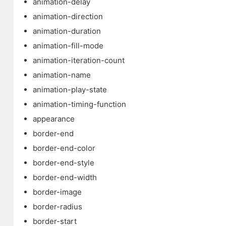
animation-delay
animation-direction
animation-duration
animation-fill-mode
animation-iteration-count
animation-name
animation-play-state
animation-timing-function
appearance
border-end
border-end-color
border-end-style
border-end-width
border-image
border-radius
border-start