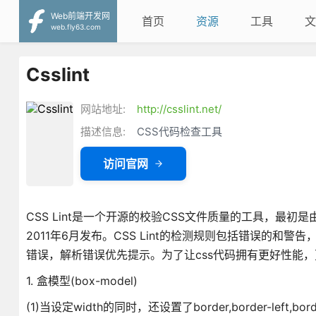
Web前端开发网
首页
资源
工具
文
web.fly63.com
Csslint
网站地址:
http://csslint.net/
描述信息:
CSS代码检查工具
访问官网
CSS Lint是一个开源的校验CSS文件质量的工具，最初是
2011年6月发布。CSS Lint的检测规则包括错误的
错误，解析错误优先提示。为了让css代码拥有更好性能，更标
1. 盒模型(box-model)
(1)当设定width的同时，还设置了border,border-left,bord