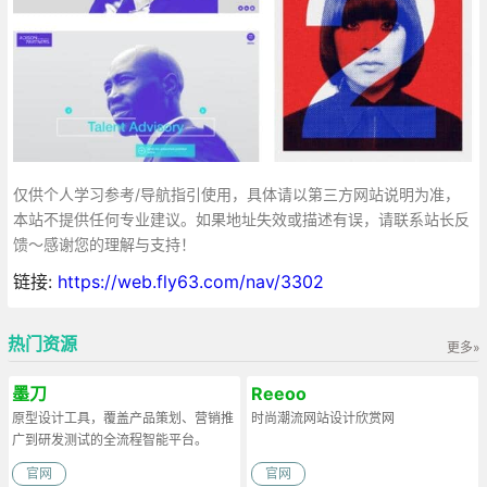
仅供个人学习参考/导航指引使用，具体请以第三方网站说明为准，
本站不提供任何专业建议。如果地址失效或描述有误，请联系站长反
馈～感谢您的理解与支持！
链接:
https://web.fly63.com/nav/3302
热门资源
更多»
墨刀
Reeoo
原型设计工具，覆盖产品策划、营销推
时尚潮流网站设计欣赏网
广到研发测试的全流程智能平台。
官网
官网