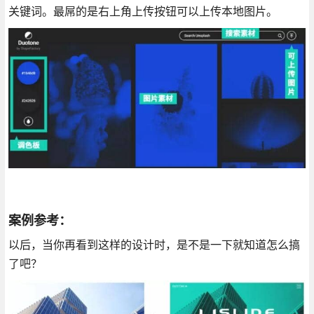
关键词。最屌的是右上角上传按钮可以上传本地图片。
案例参考：
以后，当你再看到这样的设计时，是不是一下就知道怎么搞
了吧？