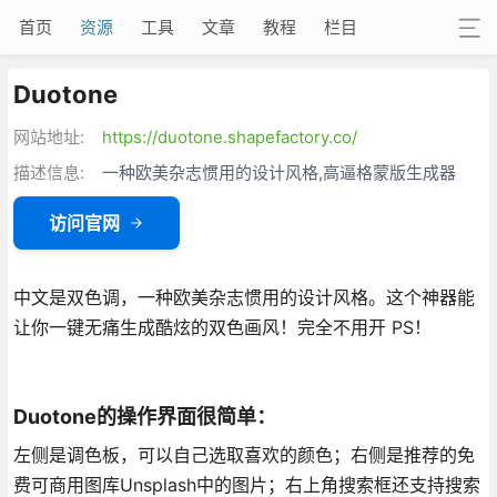
首页
资源
工具
文章
教程
栏目
Duotone
网站地址:
https://duotone.shapefactory.co/
描述信息:
一种欧美杂志惯用的设计风格,高逼格蒙版生成器
访问官网
中文是双色调，一种欧美杂志惯用的设计风格。这个神器能
让你一键无痛生成酷炫的双色画风！完全不用开 PS！
Duotone的操作界面很简单：
左侧是调色板，可以自己选取喜欢的颜色；右侧是推荐的免
费可商用图库Unsplash中的图片；右上角搜索框还支持搜索