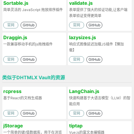
Sortable.js
validate.js
简单灵活的 JavaScript 拖放排序插件
表单提供了强大的验证功能,让客户端
表单验证变得更简单
官网
GitHub
官网
GitHub
Draggin.js
lazysizes.js
一款兼容移动手机的js拖拽插件
响应式图像延迟加载JS插件【懒加
载】
官网
GitHub
官网
GitHub
类似于DHTMLX Vault的资源
rcpress
LangChain.js
基于React的文档生成器
快速构建基于大语言模型（LLM）的智
能应用
官网
GitHub
官网
GitHub
jStorage
tiptap
一个简单的键/值数据库，用于在浏览
Vue.js的富文本编辑器