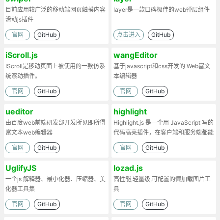
目前应用较广泛的移动端网页触摸内容
layer是一款口碑极佳的web弹层组件
滑动js插件
官网
GitHub
点击进入
GitHub
iScroll.js
wangEditor
IScroll是移动页面上被使用的一款仿系
基于javascript和css开发的 Web富文
统滚动插件。
本编辑器
官网
GitHub
官网
GitHub
ueditor
highlight
由百度web前端研发部开发所见即所得
Highlight.js 是一个用 JavaScript 写的
富文本web编辑器
代码高亮插件，在客户端和服务端都能
工作。
官网
GitHub
官网
GitHub
UglifyJS
lozad.js
一个js 解释器、最小化器、压缩器、美
高性能,轻量级,可配置的懒加载图片工
化器工具集
具
官网
GitHub
官网
GitHub