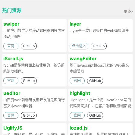
热门资源
更多»
swiper
layer
目前应用较广泛的移动端网页触摸内容
layer是一款口碑极佳的web弹层组件
滑动js插件
官网
GitHub
点击进入
GitHub
iScroll.js
wangEditor
IScroll是移动页面上被使用的一款仿系
基于javascript和css开发的 Web富文
统滚动插件。
本编辑器
官网
GitHub
官网
GitHub
ueditor
highlight
由百度web前端研发部开发所见即所得
Highlight.js 是一个用 JavaScript 写的
富文本web编辑器
代码高亮插件，在客户端和服务端都能
工作。
官网
GitHub
官网
GitHub
UglifyJS
lozad.js
一个js 解释器、最小化器、压缩器、美
高性能,轻量级,可配置的懒加载图片工