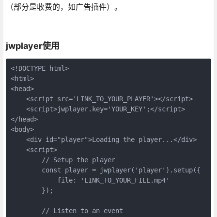
（部分是收费的，如广告插件）。
jwplayer使用
<!DOCTYPE html>

<html>

<head>

    <script src='LINK_TO_YOUR_PLAYER'></script>

    <script>jwplayer.key='YOUR_KEY';</script>

</head>

<body>

    <div id="player">Loading the player...</div>

    <script>

        // Setup the player

        const player = jwplayer('player').setup({

            file: 'LINK_TO_YOUR_FILE.mp4'

        });

        // Listen to an event
