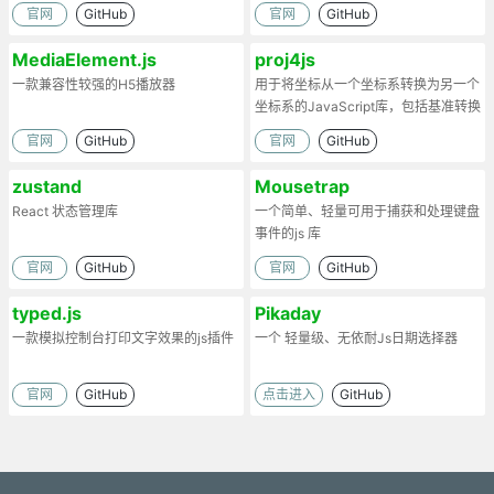
官网
GitHub
官网
GitHub
MediaElement.js
proj4js
一款兼容性较强的H5播放器
用于将坐标从一个坐标系转换为另一个
坐标系的JavaScript库，包括基准转换
官网
GitHub
官网
GitHub
zustand
Mousetrap
React 状态管理库
一个简单、轻量可用于捕获和处理键盘
事件的js 库
官网
GitHub
官网
GitHub
typed.js
Pikaday
一款模拟控制台打印文字效果的js插件
一个 轻量级、无依耐Js日期选择器
官网
GitHub
点击进入
GitHub