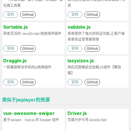
化器工具集
具
官网
GitHub
官网
GitHub
Sortable.js
validate.js
简单灵活的 JavaScript 拖放排序插件
表单提供了强大的验证功能,让客户端
表单验证变得更简单
官网
GitHub
官网
GitHub
Draggin.js
lazysizes.js
一款兼容移动手机的js拖拽插件
响应式图像延迟加载JS插件【懒加
载】
官网
GitHub
官网
GitHub
类似于jwplayer的资源
vue-awesome-swiper
Driver.js
基于swiper、Vue.js 的 Swiper 组件
页面分步引导JavaScript