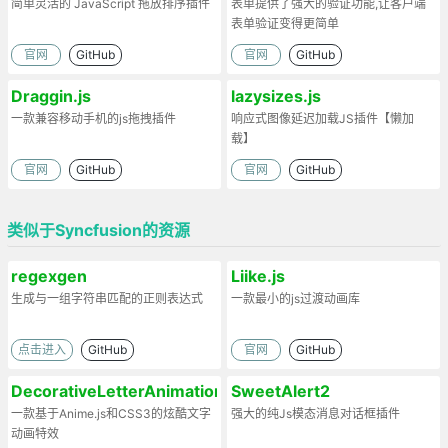
简单灵活的 JavaScript 拖放排序插件
表单提供了强大的验证功能,让客户端
表单验证变得更简单
官网
GitHub
官网
GitHub
Draggin.js
lazysizes.js
一款兼容移动手机的js拖拽插件
响应式图像延迟加载JS插件【懒加
载】
官网
GitHub
官网
GitHub
类似于Syncfusion的资源
regexgen
Liike.js
生成与一组字符串匹配的正则表达式
一款最小的js过渡动画库
点击进入
GitHub
官网
GitHub
DecorativeLetterAnimations
SweetAlert2
一款基于Anime.js和CSS3的炫酷文字
强大的纯Js模态消息对话框插件
动画特效