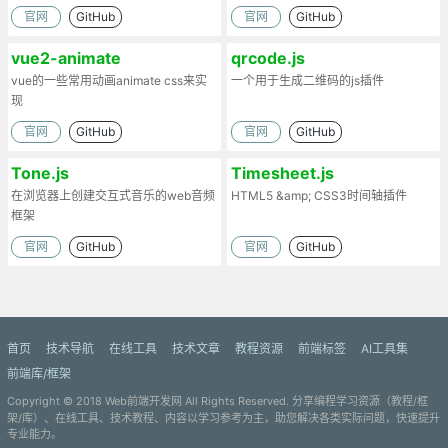
官网
GitHub
官网
GitHub
vue2-animate
qrcode.js
vue的一些常用动画animate css来实
一个用于生成二维码的js插件
现
官网
GitHub
官网
GitHub
Tone.js
Timesheet.js
在浏览器上创建交互式音乐的web音频
HTML5 &amp; CSS3时间轴插件
框架
官网
GitHub
官网
GitHub
首页
技术导航
在线工具
技术文章
教程资源
前端标签
AI工具集
前端库/框架