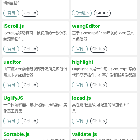
滑动js插件
官网
GitHub
点击进入
GitHub
iScroll.js
wangEditor
IScroll是移动页面上被使用的一款仿系
基于javascript和css开发的 Web富文
统滚动插件。
本编辑器
官网
GitHub
官网
GitHub
ueditor
highlight
由百度web前端研发部开发所见即所得
Highlight.js 是一个用 JavaScript 写的
富文本web编辑器
代码高亮插件，在客户端和服务端都能
工作。
官网
GitHub
官网
GitHub
UglifyJS
lozad.js
一个js 解释器、最小化器、压缩器、美
高性能,轻量级,可配置的懒加载图片工
化器工具集
具
官网
GitHub
官网
GitHub
Sortable.js
validate.js