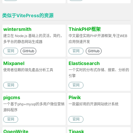
类似于VitePress的资源
wintersmith
ThinkPHP框架
建立在 Node.js 基础上的灵活，简约，
中文最佳实践PHP开源框架,专注WEB
多平台的静态网站生成器
应用快速开发
官网
GitHub
官网
GitHub
Mixpanel
Elasticsearch
使用者信賴的領先產品分析工具
一个实时的分布式存储、搜索、分析的
引擎
官网
官网
pigcms
Piwik
一个基于php+mysql的多用户微信营销
一款最好用的开源网站统计系统
源码程序
官网
官网
OpenWrite
Tipask