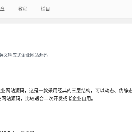
章
教程
栏目
中英文响应式企业网站源码
式企业网站源码，这是一款采用经典的三层结构，可以动态、伪静
业网站源码，比较适合二次开发或者企业自用。