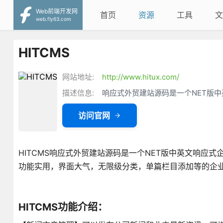
Web前端开发网
首页
资源
工具
文
web.fly63.com
HITCMS
网站地址:
http://www.hitux.com/
描述信息:
响应式外贸建站源码是一个NET版
访问官网
HITCMS响应式外贸建站源码是一个NET版中英文响应
功能实用，界面大气，无限级分类，单篇栏目添加等的企
HITCMS功能介绍：