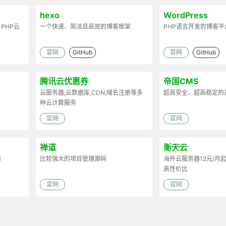
hexo
WordPress
PHP云
一个快速、简洁且高效的博客框架
PHP语言开发的博客平
官网
GitHub
官网
GitHub
腾讯云优惠券
帝国CMS
云服务器,云数据库,CDN,域名注册等多
超高安全、超高稳定的
种云计算服务
官网
官网
禅道
衡天云
商
比较强大的项目管理源码
海外云服务器12元/月
高性价比
官网
官网