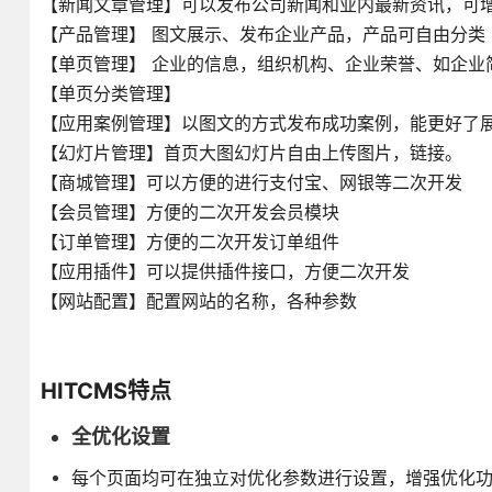
【新闻文章管理】可以发布公司新闻和业内最新资讯，可
【产品管理】 图文展示、发布企业产品，产品可自由分类
【单页管理】 企业的信息，组织机构、企业荣誉、如企
【单页分类管理】
【应用案例管理】以图文的方式发布成功案例，能更好了
【幻灯片管理】首页大图幻灯片自由上传图片，链接。
【商城管理】可以方便的进行支付宝、网银等二次开发
【会员管理】方便的二次开发会员模块
【订单管理】方便的二次开发订单组件
【应用插件】可以提供插件接口，方便二次开发
【网站配置】配置网站的名称，各种参数
HITCMS特点
全优化设置
每个页面均可在独立对优化参数进行设置，增强优化