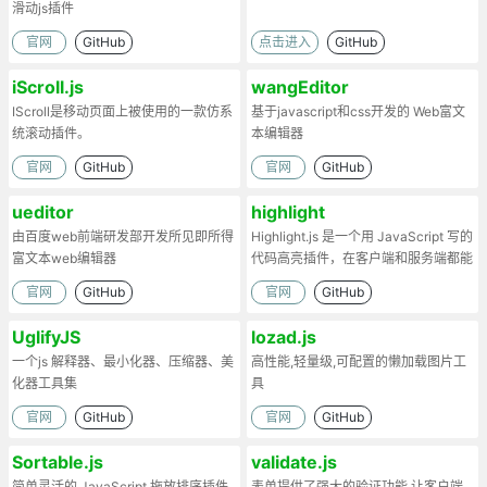
滑动js插件
官网
GitHub
点击进入
GitHub
iScroll.js
wangEditor
IScroll是移动页面上被使用的一款仿系
基于javascript和css开发的 Web富文
统滚动插件。
本编辑器
官网
GitHub
官网
GitHub
ueditor
highlight
由百度web前端研发部开发所见即所得
Highlight.js 是一个用 JavaScript 写的
富文本web编辑器
代码高亮插件，在客户端和服务端都能
工作。
官网
GitHub
官网
GitHub
UglifyJS
lozad.js
一个js 解释器、最小化器、压缩器、美
高性能,轻量级,可配置的懒加载图片工
化器工具集
具
官网
GitHub
官网
GitHub
Sortable.js
validate.js
简单灵活的 JavaScript 拖放排序插件
表单提供了强大的验证功能,让客户端