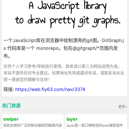
一个JavaScript库在浏览器中绘制漂亮的git图。GitGraph.j
s 代码库是一个 monorepo。包在@gitgraph/*范围内发
布。
仅供个人学习参考/导航指引使用，具体请以第三方网站说明为准，
本站不提供任何专业建议。如果地址失效或描述有误，请联系站长反
馈～感谢您的理解与支持！
链接:
https://web.fly63.com/nav/3374
热门资源
更多»
swiper
layer
目前应用较广泛的移动端网页触摸内容
layer是一款口碑极佳的web弹层组件