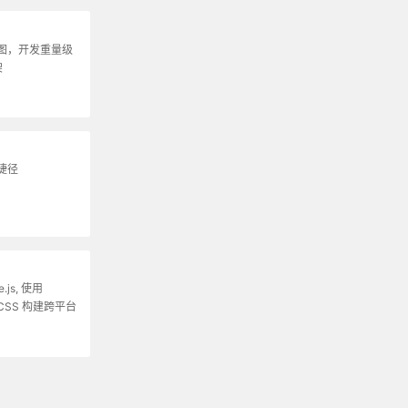
图，开发重量级
架
捷径
.js, 使用
 和 CSS 构建跨平台