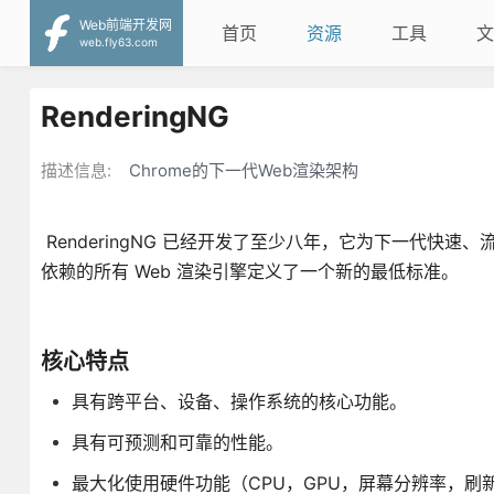
Web前端开发网
首页
资源
工具
文
web.fly63.com
RenderingNG
描述信息:
Chrome的下一代Web渲染架构
RenderingNG 已经开发了至少八年，它为下一代快
依赖的所有 Web 渲染引擎定义了一个新的最低标准。
核心特点
具有跨平台、设备、操作系统的核心功能。
具有可预测和可靠的性能。
最大化使用硬件功能（CPU，GPU，屏幕分辨率，刷新