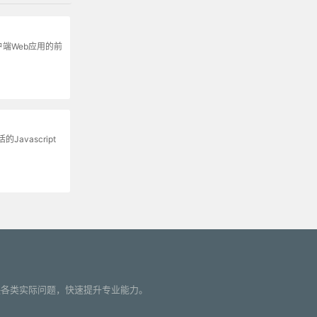
客户端Web应用的前
avascript
您解决各类实际问题，快速提升专业能力。