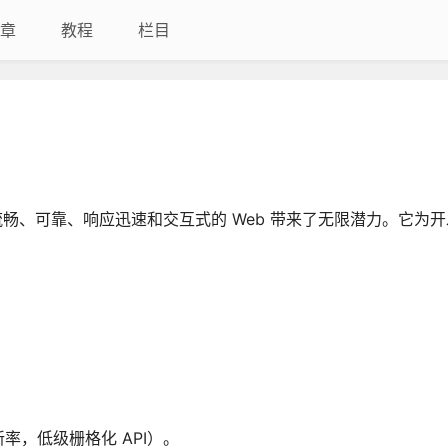
章
教程
栏目
速、流畅、可靠、响应迅速和交互式的 Web 带来了无限潜力。它为
率，低级栅格化 API）。