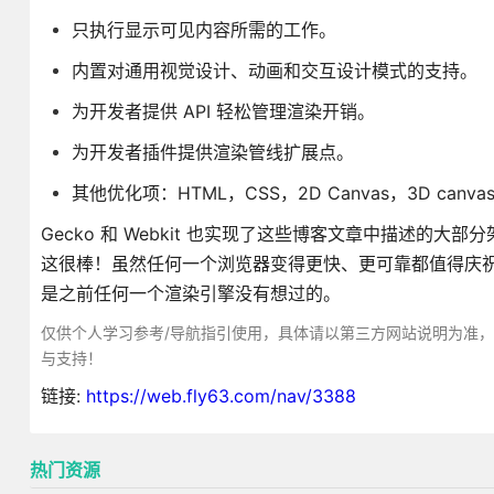
只执行显示可见内容所需的工作。
内置对通用视觉设计、动画和交互设计模式的支持。
为开发者提供 API 轻松管理渲染开销。
为开发者插件提供渲染管线扩展点。
其他优化项：HTML，CSS，2D Canvas，3D canvas，i
Gecko 和 Webkit 也实现了这些博客文章中描述的大部
这很棒！虽然任何一个浏览器变得更快、更可靠都值得庆
是之前任何一个渲染引擎没有想过的。
仅供个人学习参考/导航指引使用，具体请以第三方网站说明为准
与支持！
链接:
https://web.fly63.com/nav/3388
热门资源