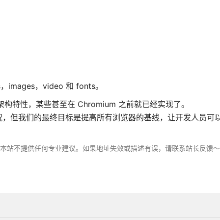
mages，video 和 fonts。
分架构特性，某些甚至在 Chromium 之前就已经实现了。
祝，但我们的最终目标是提高所有浏览器的基线，让开发人员可
，本站不提供任何专业建议。如果地址失效或描述有误，请联系站长反馈