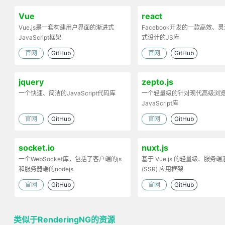
Vue
react
Vue.js是一套构建用户界面的渐进式
Facebook开发的一款高效、
JavaScript框架
式设计的JS库
官网
GitHub
官网
GitHub
jquery
zepto.js
一个快速、简洁的JavaScript代码库
一个轻量级的针对现代高级浏
JavaScript库
官网
GitHub
官网
GitHub
socket.io
nuxt.js
一个WebSocket库，包括了客户端的js
基于 Vue.js 的轻量级、服务端
和服务器端的nodejs
(SSR) 应用框架
官网
GitHub
官网
GitHub
类似于RenderingNG的资源