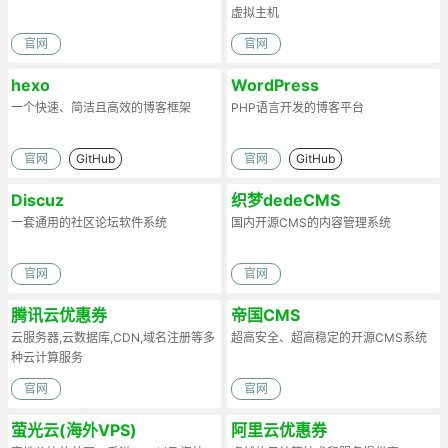
虚拟主机
官网
官网
hexo
WordPress
一个快速、简洁且高效的博客框架
PHP语言开发的博客平台
官网
GitHub
官网
GitHub
Discuz
织梦dedeCMS
一套通用的社区论坛软件系统
国内开源CMS的内容管理系统
官网
官网
腾讯云优惠券
帝国CMS
云服务器,云数据库,CDN,域名注册等多
超高安全、超高稳定的开源CMS系统
种云计算服务
官网
官网
萤光云(海外VPS)
阿里云优惠券