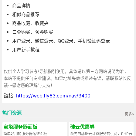
商品详情
相似商品推荐
商品收藏、收藏夹
口令购买、领券购买
用户登录、微信登录、QQ登录、手机验证码登录
用户新手教程
仅供个人学习参考/导航指引使用，具体请以第三方网站说明为准，
本站不提供任何专业建议。如果地址失效或描述有误，请联系站长反
馈～感谢您的理解与支持！
链接:
https://web.fly63.com/nav/3400
热门资源
更多»
宝塔服务器面板
硅云优惠券
简单好用的服务器运维面板
领先的基础云计算服务提供商，PHP云