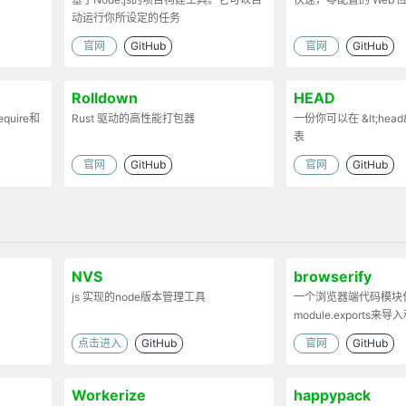
动运行你所设定的任务
官网
GitHub
官网
GitHub
Rolldown
HEAD
uire和
Rust 驱动的高性能打包器
一份你可以在 &lt;head
表
时处理代码
官网
GitHub
官网
GitHub
。
NVS
browserify
js 实现的node版本管理工具
一个浏览器端代码模块化工具
module.exports来导
出.Browserify的
点击进入
GitHub
官网
GitHub
依赖，将模块打包为一
Workerize
happypack