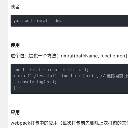
或者
yarn add rimraf --dev
使用
这个包只提供一个方法：rimraf(pathName, function(err){
const rimraf = require('rimraf');
rimraf('./test.txt', function (err) { // 删除当前
  console.log(err);
});
应用
webpack打包中的应用（每次打包前先删除上次打包的文