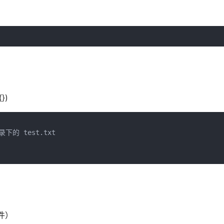
})
目录下的 test.txt
件）