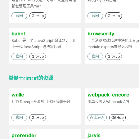
赖包管理工具Yarn
官网
GitHub
官网
GitHub
babel
browserify
Babel 是一个 JavaScript 编译器，可用
一个浏览器端代码模块化工具,req
下一代JavaScript 语法写代码
module.exports来导入和导
出.Browserify的原理：部署
官网
GitHub
官网
GitHub
依赖，将模块打包为一个文件
类似于rimraf的资源
walle
webpack-encore
瓦力 Devops开源项目代码部署平台
简单和强大Webpack API
官网
GitHub
点击进入
GitHub
prerender
jarvis