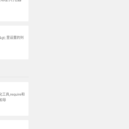
&gt; 里设置的列
,require和
入和导
原理：部署时处理代码
个文件。