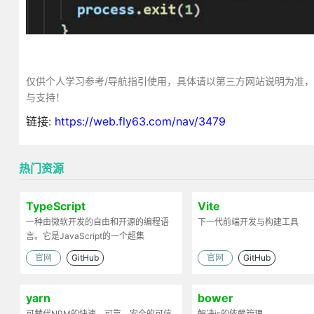
仅供个人学习参考/导航指引使用，具体请以第三方网站说明为准
与支持！
链接:
https://web.fly63.com/nav/3479
热门资源
TypeScript
Vite
一种由微软开发的自由和开源的编程语
下一代前端开发与构建工具
言。它是JavaScript的一个超集
官网
GitHub
官网
GitHub
yarn
bower
可替代NPM的快速、可靠、安全的可信
解决js的依赖管理