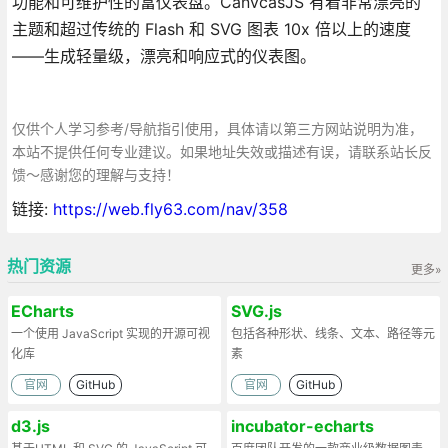
功能和可维护性的富仪表盘。CanvcasJS 有着非常漂亮的
主题和超过传统的 Flash 和 SVG 图表 10x 倍以上的速度
——生成轻量级，漂亮和响应式的仪表图。
仅供个人学习参考/导航指引使用，具体请以第三方网站说明为准，
本站不提供任何专业建议。如果地址失效或描述有误，请联系站长反
馈～感谢您的理解与支持！
链接:
https://web.fly63.com/nav/358
热门资源
更多»
ECharts
SVG.js
一个使用 JavaScript 实现的开源可视
包括各种形状、线条、文本、路径等元
化库
素
官网
GitHub
官网
GitHub
d3.js
incubator-echarts