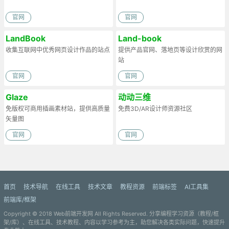
官网
官网
LandBook
Land-book
收集互联网中优秀网页设计作品的站点
提供产品官网、落地页等设计欣赏的网
站
官网
官网
Glaze
动动三维
免版权可商用插画素材站，提供高质量
免费3D/AR设计师资源社区
矢量图
官网
官网
首页
技术导航
在线工具
技术文章
教程资源
前端标签
AI工具集
前端库/框架