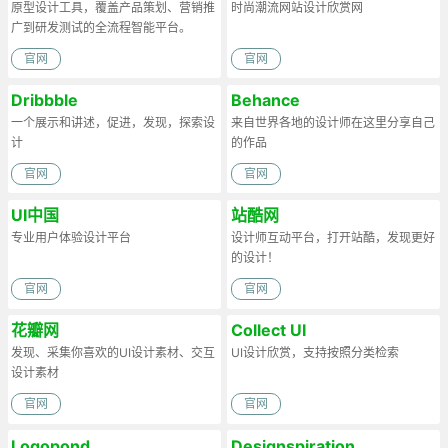
原型设计工具，覆盖产品策划、营销推
时尚潮流网站设计欣赏网
广到研发测试的全流程智能平台。
官网
官网
Dribbble
Behance
一个展示和讲述，促进，发现，探索设
来自世界各地的设计师在这里分享自己
计
的作品
官网
官网
UI中国
站酷网
专业用户体验设计平台
设计师互动平台，打开站酷，发现更好
的设计！
官网
官网
花瓣网
Collect UI
发现、采集你喜欢的UI设计素材、交互
UI设计欣赏，支持按照分类检索
设计素材
官网
官网
Logopond
Designspiration