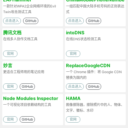
一款针对WPA2企业网络环境的Evil
一组匹配中国大陆手机号码的正则表达
Twin攻击测试工具
式
点击进入
GitHub
点击进入
GitHub
腾讯文档
intoDNS
在线多人协作文档工具
在线DNS状态检测工具
官网
官网
妙言
ReplaceGoogleCDN
更适合工程师用的笔记应用
一个 Chrome 插件：将 Google CDN
替换为国内的
官网
GitHub
点击进入
GitHub
Node Modules Inspector
HAMA
一个可视化项目依赖结构的工具
图像擦除器，擦除照片中的人、物体、
文字、徽标、水印
官网
GitHub
官网