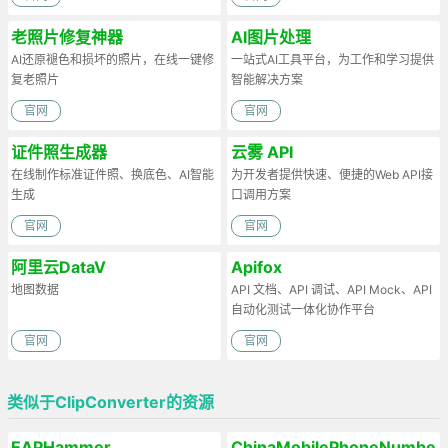
老照片修复神器
AI图片处理
AI还原褪色和损坏的照片，在线一键修
一站式AI工具平台，为工作和学习提供
复老照片
智能解决方案
官网
官网
证件照生成器
云雾 API
在线制作标准证件照、换底色、AI智能
为开发者提供快速、便捷的Web API接
生成
口调用方案
官网
官网
阿里云DataV
Apifox
地图数据
API 文档、API 调试、API Mock、API
自动化测试一体化协作平台
官网
官网
类似于ClipConverter的资源
EAPHammer
ChinaMobilePhoneNumber