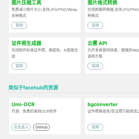
图片压缩工具
图片格式转换
免费减小图片大小,支持JPG/PNG/Webp
在线图像转换器,支持JPG/PNG
多种格式
种格式
官网
官网
证件照生成器
云雾 API
在线制作标准证件照、换底色、AI智能生
为开发者提供快速、便捷的Web 
成
调用方案
官网
官网
类似于facehub的资源
Umi-OCR
bgconverter
开源、免费的离线OCR软件
证件照换底色/签证照万能修改
点击进入
GitHub
官网