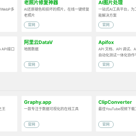
老照片修复神器
AI图片处理
/WebP多
AI还原褪色和损坏的照片，在线一键修复
一站式AI工具平台，
老照片
能解决方案
官网
官网
阿里云DataV
Apifox
API接口
地图数据
API 文档、API 调试、AP
自动化测试一体化协作
官网
官网
Graphy.app
ClipConverter
之王
一款专注于数据可视化的在线工具
最佳YouTube视频下
官网
官网