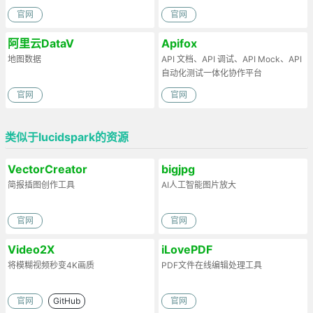
官网
官网
阿里云DataV
Apifox
地图数据
API 文档、API 调试、API Mock、API
自动化测试一体化协作平台
官网
官网
类似于lucidspark的资源
VectorCreator
bigjpg
简报插图创作工具
AI人工智能图片放大
官网
官网
Video2X
iLovePDF
将模糊视频秒变4K画质
PDF文件在线编辑处理工具
官网
GitHub
官网