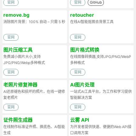
官网
官网
GitHub
remove.bg
retoucher
消除图片背景：100% 自动 – 只需 5 秒
在线AI智能抠图去背景工具
官网
官网
图片压缩工具
图片格式转换
免费减小图片大小,支持
在线图像转换器,支持JPG/PNG/WebP
JPG/PNG/Webp多种格式
多种格式
官网
官网
老照片修复神器
AI图片处理
AI还原褪色和损坏的照片，在线一键修
一站式AI工具平台，为工作和学习提供
复老照片
智能解决方案
官网
官网
证件照生成器
云雾 API
在线制作标准证件照、换底色、AI智能
为开发者提供快速、便捷的Web API接
生成
口调用方案