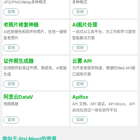
JPG/PNG/Webp多种格式
多种格式
官网
官网
老照片修复神器
AI图片处理
AI还原褪色和损坏的照片，在线一键修
一站式AI工具平台，为工作和学习提供
复老照片
智能解决方案
官网
官网
证件照生成器
云雾 API
在线制作标准证件照、换底色、AI智能
为开发者提供快速、便捷的Web API接
生成
口调用方案
官网
官网
阿里云DataV
Apifox
地图数据
API 文档、API 调试、API Mock、API
自动化测试一体化协作平台
官网
官网
类似于Jitsi Meet的资源