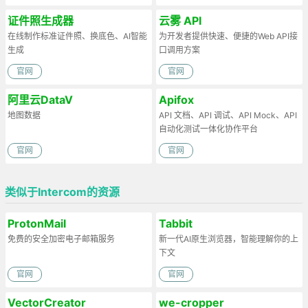
证件照生成器
云雾 API
在线制作标准证件照、换底色、AI智能
为开发者提供快速、便捷的Web API接
生成
口调用方案
官网
官网
阿里云DataV
Apifox
地图数据
API 文档、API 调试、API Mock、API
自动化测试一体化协作平台
官网
官网
类似于Intercom的资源
ProtonMail
Tabbit
免费的安全加密电子邮箱服务
新一代AI原生浏览器，智能理解你的上
下文
官网
官网
VectorCreator
we-cropper