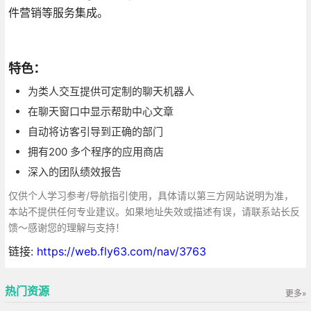
件营销等服务集成。
特色：
为类人交互提供可定制的聊天机器人
在聊天窗口中显示帮助中心文章
自动将访客引导到正确的部门
拥有200 多个程序的应用商店
深入的团队绩效报告
仅供个人学习参考/导航指引使用，具体请以第三方网站说明为准，
本站不提供任何专业建议。如果地址失效或描述有误，请联系站长反
馈～感谢您的理解与支持！
链接:
https://web.fly63.com/nav/3763
热门资源
更多»