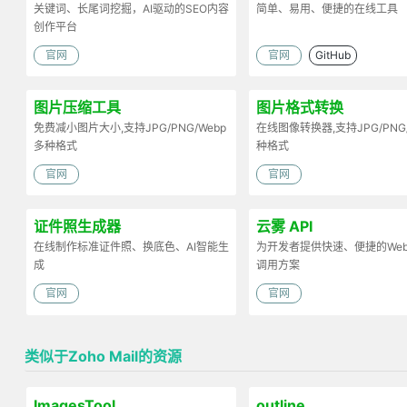
关键词、长尾词挖掘，AI驱动的SEO内容
简单、易用、便捷的在线工具
创作平台
官网
官网
GitHub
图片压缩工具
图片格式转换
免费减小图片大小,支持JPG/PNG/Webp
在线图像转换器,支持JPG/PNG
多种格式
种格式
官网
官网
证件照生成器
云雾 API
在线制作标准证件照、换底色、AI智能生
为开发者提供快速、便捷的Web 
成
调用方案
官网
官网
类似于Zoho Mail的资源
ImagesTool
outline