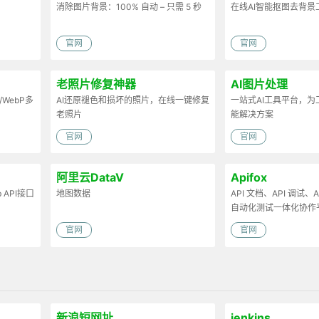
消除图片背景：100% 自动 – 只需 5 秒
在线AI智能抠图去背景
官网
官网
老照片修复神器
AI图片处理
/WebP多
AI还原褪色和损坏的照片，在线一键修复
一站式AI工具平台，
老照片
能解决方案
官网
官网
阿里云DataV
Apifox
API接口
地图数据
API 文档、API 调试、AP
自动化测试一体化协作
官网
官网
新浪短网址
jenkins