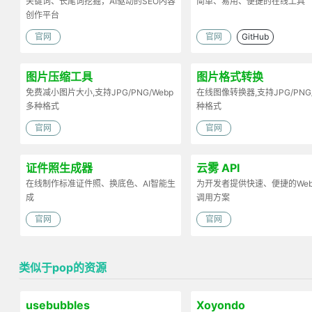
关键词、长尾词挖掘，AI驱动的SEO内容
简单、易用、便捷的在线工具
创作平台
官网
官网
GitHub
图片压缩工具
图片格式转换
免费减小图片大小,支持JPG/PNG/Webp
在线图像转换器,支持JPG/PNG
多种格式
种格式
官网
官网
证件照生成器
云雾 API
在线制作标准证件照、换底色、AI智能生
为开发者提供快速、便捷的Web 
成
调用方案
官网
官网
类似于pop的资源
usebubbles
Xoyondo