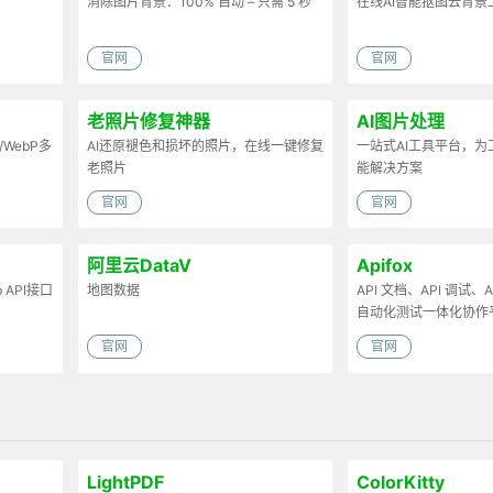
消除图片背景：100% 自动 – 只需 5 秒
在线AI智能抠图去背景
官网
官网
老照片修复神器
AI图片处理
/WebP多
AI还原褪色和损坏的照片，在线一键修复
一站式AI工具平台，
老照片
能解决方案
官网
官网
阿里云DataV
Apifox
API接口
地图数据
API 文档、API 调试、AP
自动化测试一体化协作
官网
官网
LightPDF
ColorKitty