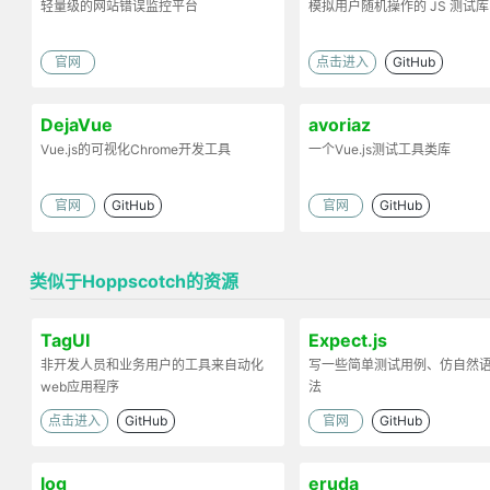
轻量级的网站错误监控平台
模拟用户随机操作的 JS 测试库
官网
点击进入
GitHub
DejaVue
avoriaz
Vue.js的可视化Chrome开发工具
一个Vue.js测试工具类库
官网
GitHub
官网
GitHub
类似于Hoppscotch的资源
TagUI
Expect.js
非开发人员和业务用户的工具来自动化
写一些简单测试用例、仿自然
web应用程序
法
点击进入
GitHub
官网
GitHub
log
eruda