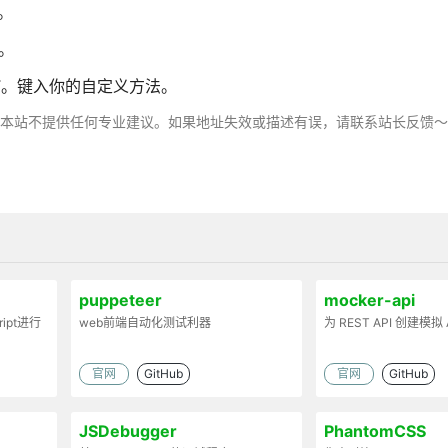
。
新。
IST。键入你的自定义方法。
，本站不提供任何专业建议。如果地址失效或描述有误，请联系站长反馈
puppeteer
mocker-api
ript进行
web前端自动化测试利器
为 REST API 创建模拟 
官网
GitHub
官网
GitHub
JSDebugger
PhantomCSS