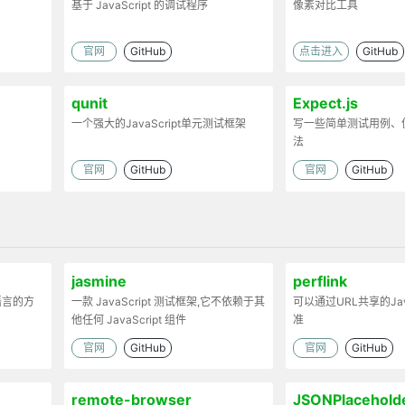
基于 JavaScript 的调试程序
像素对比工具
官网
GitHub
点击进入
GitHub
qunit
Expect.js
一个强大的JavaScript单元测试框架
写一些简单测试用例、
法
官网
GitHub
官网
GitHub
jasmine
perflink
语言的方
一款 JavaScript 测试框架,它不依赖于其
可以通过URL共享的Jav
他任何 JavaScript 组件
准
官网
GitHub
官网
GitHub
remote-browser
JSONPlacehold