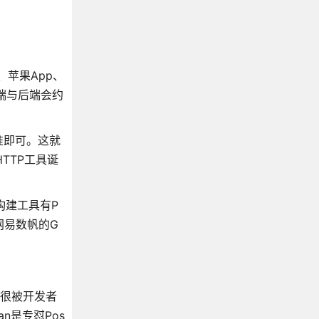
p、苹果App、
端与后端会约
准即可。这就
TTP工具诞
构建工具有P
如网易数帆的G
就很被开发者
n是专怼Pos