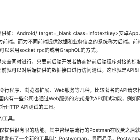
d/ target=_blank class=infotextkey>安卓Ap
称为前端。而为不同前端提供数据和业务信息的系统称为后端。前
采用socket rpc的或者GraphQL的方式。
以完全同时进行，只要前后端开发者协商好前后端程序对接的标
就可以对后端提供的数据接口进行访问测试。这也就是API&H
令行程序、浏览器扩展、Web服务等几种，比较著名的API请求
pigee等等。国内有一些公司也通过Web服务的方式提供API测试功能，例
行HTTP API测试的工具。
问的工具。
仅提供很有限的功能。其中曾经最流行的Postman在收费之后
就发布了一个新的工具叫：Postwoman，显而易见，Postwoma