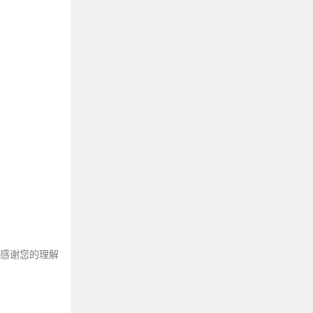
～感谢您的理解