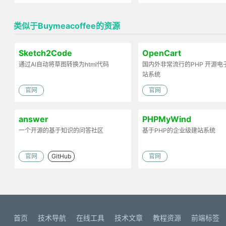
类似于Buymeacoffee的资源
Sketch2Code
OpenCart
通过AI自动将草图转换为html代码
国内外非常流行的PHP 开源电
站系统
官网
官网
answer
PHPMyWind
一个开源的基于知识的问答社区
基于PHP的企业级建站系统
官网
GitHub
官网
首页
技术导航
在线工具
技术文章
教程资源
前端标签