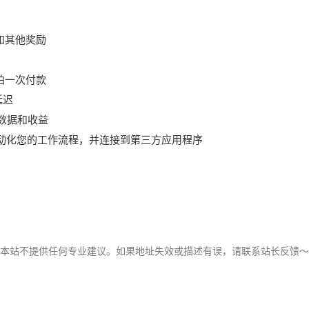
和其他奖励
拍一次付款
延迟
计数据和收益
成来自动化您的工作流程，并连接到第三方应用程序
，本站不提供任何专业建议。如果地址失效或描述有误，请联系站长反馈