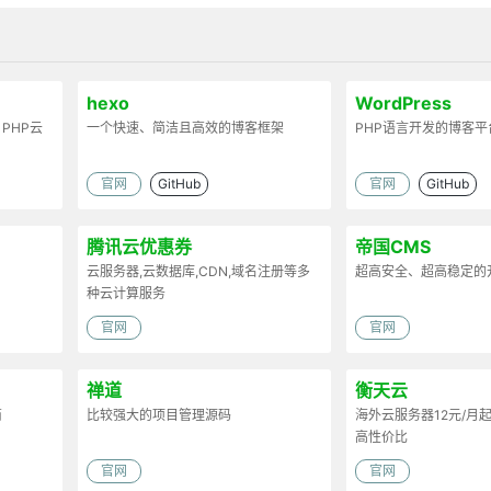
hexo
WordPress
PHP云
一个快速、简洁且高效的博客框架
PHP语言开发的博客平
官网
GitHub
官网
GitHub
腾讯云优惠券
帝国CMS
云服务器,云数据库,CDN,域名注册等多
超高安全、超高稳定的
种云计算服务
官网
官网
禅道
衡天云
商
比较强大的项目管理源码
海外云服务器12元/月
高性价比
官网
官网