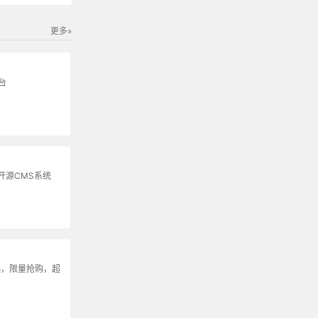
更多»
台
开源CMS系统
起，限量抢购，超