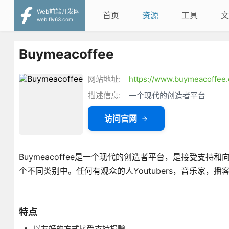
Web前端开发网
首页
资源
工具
文
web.fly63.com
Buymeacoffee
网站地址:
https://www.buymeacoffee
描述信息:
一个现代的创造者平台
访问官网
Buymeacoffee是一个现代的创造者平台，是接受支持和
个不同类别中。任何有观众的人Youtubers，音乐家，
特点
以友好的方式接受支持捐赠