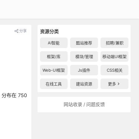
分享
资源分类
AI智能
酷站推荐
招聘/兼职
框架/库
模块/管理
移动端UI框架
Web-UI框架
Js插件
CSS相关
在线工具
建站资源
更多
分布在 750
网站收录 / 问题反馈