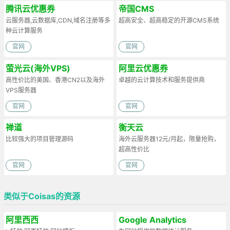
腾讯云优惠券
帝国CMS
云服务器,云数据库,CDN,域名注册等多
超高安全、超高稳定的开源CMS系统
种云计算服务
官网
官网
萤光云(海外VPS)
阿里云优惠券
高性价比的美国、香港CN2以及海外
卓越的云计算技术和服务提供商
VPS服务器
官网
官网
禅道
衡天云
比较强大的项目管理源码
海外云服务器12元/月起，限量抢购，
超高性价比
官网
官网
类似于Coisas的资源
阿里西西
Google Analytics