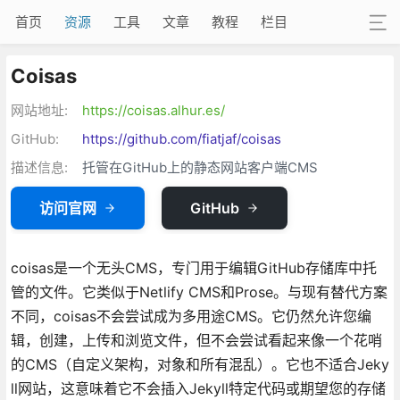
首页
资源
工具
文章
教程
栏目
Coisas
网站地址:
https://coisas.alhur.es/
GitHub:
https://github.com/fiatjaf/coisas
描述信息:
托管在GitHub上的静态网站客户端CMS
访问官网
GitHub
coisas是一个无头CMS，专门用于编辑GitHub存储库中托
管的文件。它类似于Netlify CMS和Prose。与现有替代方案
不同，coisas不会尝试成为多用途CMS。它仍然允许您编
辑，创建，上传和浏览文件，但不会尝试看起来像一个花哨
的CMS（自定义架构，对象和所有混乱）。它也不适合Jeky
ll网站，这意味着它不会插入Jekyll特定代码或期望您的存储