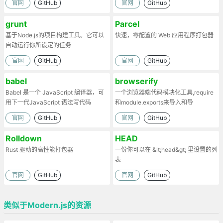
官网
GitHub
官网
GitHub
grunt
Parcel
基于Node.js的项目构建工具。它可以
快速，零配置的 Web 应用程序打包器
自动运行你所设定的任务
官网
GitHub
官网
GitHub
babel
browserify
Babel 是一个 JavaScript 编译器，可
一个浏览器端代码模块化工具,require
用下一代JavaScript 语法写代码
和module.exports来导入和导
出.Browserify的原理：部署时处理代
官网
GitHub
官网
GitHub
码依赖，将模块打包为一个文件。
Rolldown
HEAD
Rust 驱动的高性能打包器
一份你可以在 &lt;head&gt; 里设置的列
表
官网
GitHub
官网
GitHub
类似于Modern.js的资源