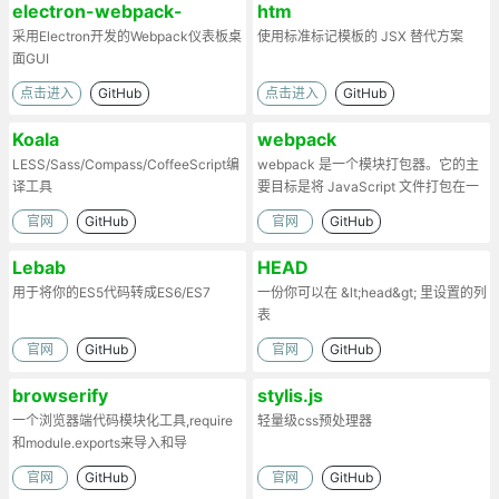
electron-webpack-
htm
dashboard
采用Electron开发的Webpack仪表板桌
使用标准标记模板的 JSX 替代方案
面GUI
点击进入
GitHub
点击进入
GitHub
Koala
webpack
LESS/Sass/Compass/CoffeeScript编
webpack 是一个模块打包器。它的主
译工具
要目标是将 JavaScript 文件打包在一
起
官网
GitHub
官网
GitHub
Lebab
HEAD
用于将你的ES5代码转成ES6/ES7
一份你可以在 &lt;head&gt; 里设置的列
表
官网
GitHub
官网
GitHub
browserify
stylis.js
一个浏览器端代码模块化工具,require
轻量级css预处理器
和module.exports来导入和导
出.Browserify的原理：部署时处理代
官网
GitHub
官网
GitHub
码依赖，将模块打包为一个文件。