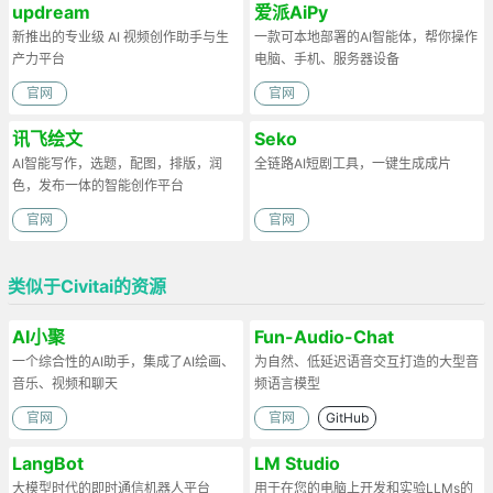
updream
爱派AiPy
新推出的专业级 AI 视频创作助手与生
一款可本地部署的AI智能体，帮你操作
产力平台
电脑、手机、服务器设备
官网
官网
讯飞绘文
Seko
AI智能写作，选题，配图，排版，润
全链路AI短剧工具，一键生成成片
色，发布一体的智能创作平台
官网
官网
类似于Civitai的资源
AI小聚
Fun-Audio-Chat
一个综合性的AI助手，集成了AI绘画、
为自然、低延迟语音交互打造的大型音
音乐、视频和聊天
频语言模型
官网
官网
GitHub
LangBot
LM Studio
大模型时代的即时通信机器人平台
用于在您的电脑上开发和实验LLMs的