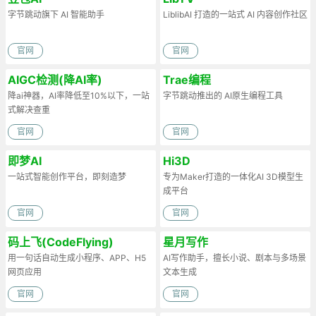
字节跳动旗下 AI 智能助手
LiblibAI 打造的一站式 AI 内容创作社区
官网
官网
AIGC检测(降AI率)
Trae编程
降ai神器，AI率降低至10%以下，一站
字节跳动推出的 AI原生编程工具
式解决查重
官网
官网
即梦AI
Hi3D
一站式智能创作平台，即刻造梦
专为Maker打造的一体化AI 3D模型生
成平台
官网
官网
码上飞(CodeFlying)
星月写作
用一句话自动生成小程序、APP、H5
AI写作助手，擅长小说、剧本与多场景
网页应用
文本生成
官网
官网