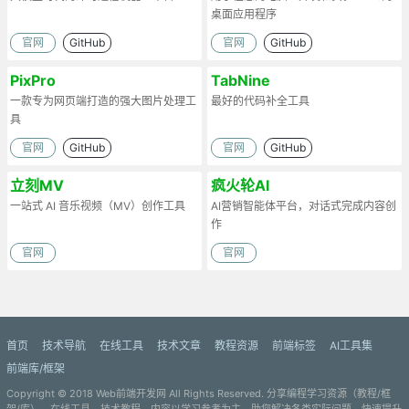
桌面应用程序
官网
GitHub
官网
GitHub
PixPro
TabNine
一款专为网页端打造的强大图片处理工
最好的代码补全工具
具
官网
GitHub
官网
GitHub
立刻MV
疯火轮AI
一站式 AI 音乐视频（MV）创作工具
AI营销智能体平台，对话式完成内容创
作
官网
官网
首页
技术导航
在线工具
技术文章
教程资源
前端标签
AI工具集
前端库/框架