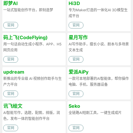
即梦AI
Hi3D
一站式智能创作平台，即刻造梦
专为Maker打造的一体化AI 3D模型生
成平台
官网
官网
码上飞(CodeFlying)
星月写作
用一句话自动生成小程序、APP、H5
AI写作助手，擅长小说、剧本与多场景
网页应用
文本生成
官网
官网
updream
爱派AiPy
新推出的专业级 AI 视频创作助手与生
一款可本地部署的AI智能体，帮你操作
产力平台
电脑、手机、服务器设备
官网
官网
讯飞绘文
Seko
AI智能写作，选题，配图，排版，润
全链路AI短剧工具，一键生成成片
色，发布一体的智能创作平台
官网
官网