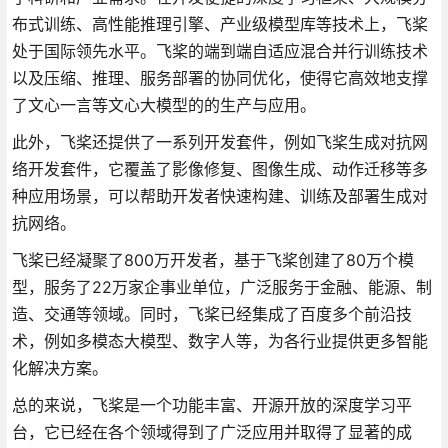
布式训练、高性能推理引擎、产业级模型库等技术上，飞桨
处于国际领先水平。飞桨的端到端自适应混合并行训练技术
以及压缩、推理、服务部署的协同优化，使得它高效地支撑
了文心一言等文心大模型的的生产与应用。
此外，飞桨还提供了一系列开发套件，例如飞桨生成对抗网
络开发套件，它覆盖了影像修复、图像生成、动作迁移等多
种应用场景，可以帮助开发者快速构建、训练及部署生成对
抗网络。
飞桨已经凝聚了800万开发者，基于飞桨创建了80万个模
型，服务了22万家企事业单位，广泛服务于金融、能源、制
造、交通等领域。同时，飞桨已经集成了百度多个前沿技
术，例如多模态大模型、数字人等，为各行业提供更多智能
化解决方案。
总的来说，飞桨是一个功能丰富、开源开放的深度学习平
台，它已经在各个领域得到了广泛应用并取得了显著的成