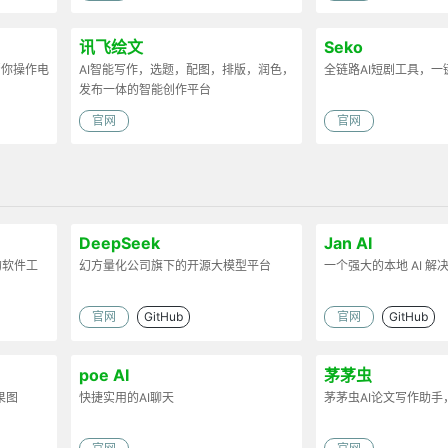
讯飞绘文
Seko
帮你操作电
AI智能写作，选题，配图，排版，润色，
全链路AI短剧工具，一
发布一体的智能创作平台
官网
官网
DeepSeek
Jan AI
的软件工
幻方量化公司旗下的开源大模型平台
一个强大的本地 AI 解
官网
GitHub
官网
GitHub
poe AI
茅茅虫
果图
快捷实用的AI聊天
茅茅虫AI论文写作助手