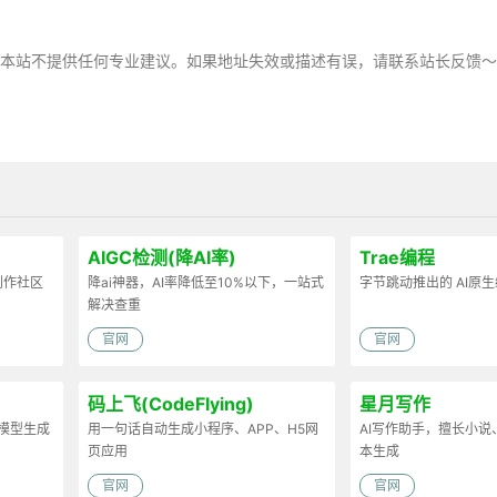
，本站不提供任何专业建议。如果地址失效或描述有误，请联系站长反馈
AIGC检测(降AI率)
Trae编程
容创作社区
降ai神器，AI率降低至10%以下，一站式
字节跳动推出的 AI原
解决查重
官网
官网
码上飞(CodeFlying)
星月写作
D模型生成
用一句话自动生成小程序、APP、H5网
AI写作助手，擅长小
页应用
本生成
官网
官网