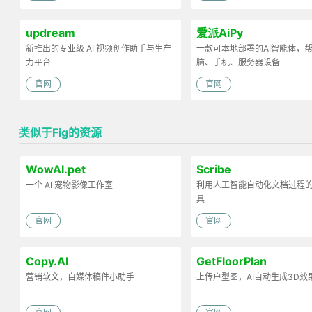
updream
爱派AiPy
新推出的专业级 AI 视频创作助手与生产
一款可本地部署的AI智能体，
力平台
脑、手机、服务器设备
官网
官网
类似于Fig的资源
WowAI.pet
Scribe
一个 AI 宠物影像工作室
利用人工智能自动化文档过程
具
官网
官网
Copy.AI
GetFloorPlan
营销软文，自媒体稿件小助手
上传户型图，AI自动生成3D效