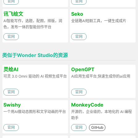
官网
官网
讯飞绘文
Seko
AI智能写作，选题，配图，排版，润
全链路AI短剧工具，一键生成成片
色，发布一体的智能创作平台
官网
官网
类似于Wonder Studio的资源
灵绘AI
OpenGPT
可灵 3.0 Omni 驱动的 AI 视频生成平台
AI应用生成平台,快速生成你的ai应用
官网
官网
Swishy
MonkeyCode
一个用AI做动态图形和文字动画的平台
开源的，企业级的，本地化的 AI 编程
助手
官网
官网
GitHub