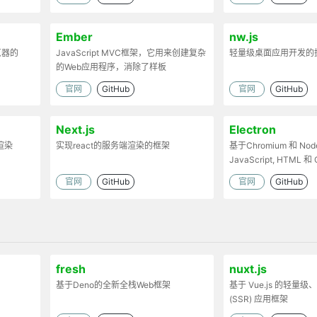
Ember
nw.js
览器的
JavaScript MVC框架，它用来创建复杂
轻量级桌面应用开发的
的Web应用程序，消除了样板
官网
GitHub
官网
GitHub
Next.js
Electron
渲染
实现react的服务端渲染的框架
基于Chromium 和 Node
JavaScript, HTML
的桌面应用
官网
GitHub
官网
GitHub
fresh
nuxt.js
基于Deno的全新全栈Web框架
基于 Vue.js 的轻量
(SSR) 应用框架