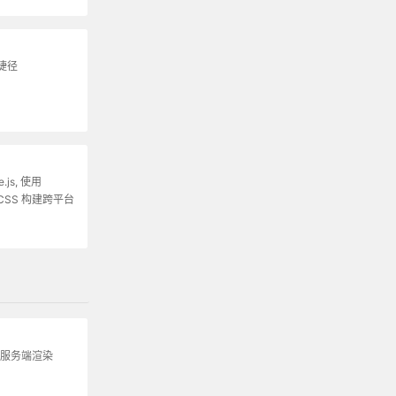
捷径
.js, 使用
 和 CSS 构建跨平台
级、服务端渲染