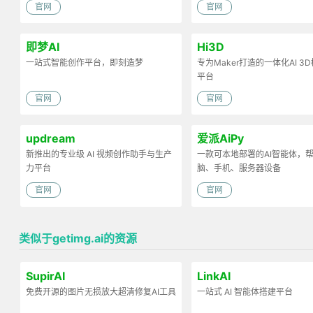
官网
官网
即梦AI
Hi3D
一站式智能创作平台，即刻造梦
专为Maker打造的一体化AI 3
平台
官网
官网
updream
爱派AiPy
新推出的专业级 AI 视频创作助手与生产
一款可本地部署的AI智能体，
力平台
脑、手机、服务器设备
官网
官网
类似于getimg.ai的资源
SupirAI
LinkAI
免费开源的图片无损放大超清修复AI工具
一站式 AI 智能体搭建平台