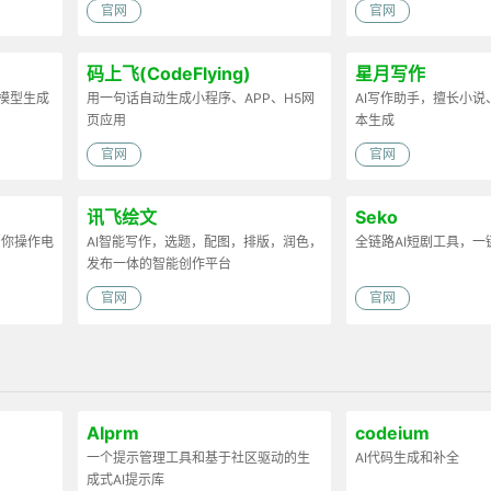
官网
官网
码上飞(CodeFlying)
星月写作
D模型生成
用一句话自动生成小程序、APP、H5网
AI写作助手，擅长小
页应用
本生成
官网
官网
讯飞绘文
Seko
帮你操作电
AI智能写作，选题，配图，排版，润色，
全链路AI短剧工具，一
发布一体的智能创作平台
官网
官网
AIprm
codeium
一个提示管理工具和基于社区驱动的生
AI代码生成和补全
成式AI提示库